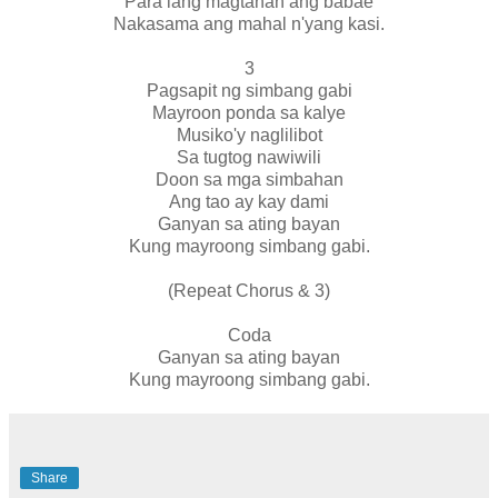
Para
lang magtanan ang babae
Nakasama ang mahal n'yang kasi.
3
Pagsapit ng simbang gabi
Mayroon ponda sa kalye
Musiko'y naglilibot
Sa tugtog nawiwili
Doon sa mga simbahan
Ang tao ay kay dami
Ganyan sa ating bayan
Kung mayroong simbang gabi.
(Repeat Chorus & 3)
Coda
Ganyan sa ating bayan
Kung mayroong simbang gabi.
Share