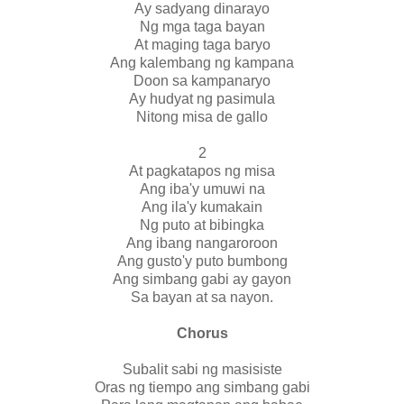
Ay sadyang dinarayo
Ng mga taga bayan
At maging taga baryo
Ang kalembang ng kampana
Doon sa kampanaryo
Ay hudyat ng pasimula
Nitong misa de gallo
2
At pagkatapos ng misa
Ang iba'y umuwi na
Ang ila'y kumakain
Ng puto at bibingka
Ang ibang nangaroroon
Ang gusto'y puto bumbong
Ang simbang gabi ay gayon
Sa bayan at sa nayon.
Chorus
Subalit sabi ng masisiste
Oras ng tiempo ang simbang gabi