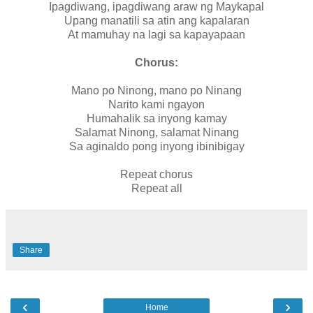
Ipagdiwang, ipagdiwang araw ng Maykapal
Upang manatili sa atin ang kapalaran
At mamuhay na lagi sa kapayapaan
Chorus:
Mano po Ninong, mano po Ninang
Narito kami ngayon
Humahalik sa inyong kamay
Salamat Ninong, salamat Ninang
Sa aginaldo pong inyong ibinibigay
Repeat chorus
Repeat all
Share
‹
›
Home